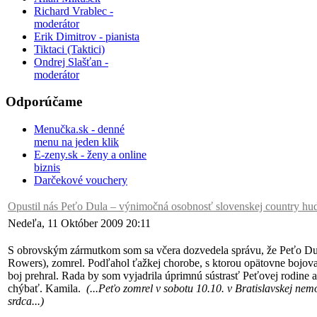
Richard Vrablec -
moderátor
Erik Dimitrov - pianista
Tiktaci (Taktici)
Ondrej Slašťan -
moderátor
Odporúčame
Menučka.sk - denné
menu na jeden klik
E-zeny.sk - ženy a online
biznis
Darčekové vouchery
Opustil nás Peťo Dula – výnimočná osobnosť slovenskej country hu
Nedeľa, 11 Október 2009 20:11
S obrovským zármutkom som sa včera dozvedela správu, že Peťo Dula
Rowers), zomrel. Podľahol ťažkej chorobe, s ktorou opätovne bojova
boj prehral. Rada by som vyjadrila úprimnú sústrasť Peťovej rodine
chýbať. Kamila.
(...Peťo zomrel v sobotu 10.10. v Bratislavskej nem
srdca...)