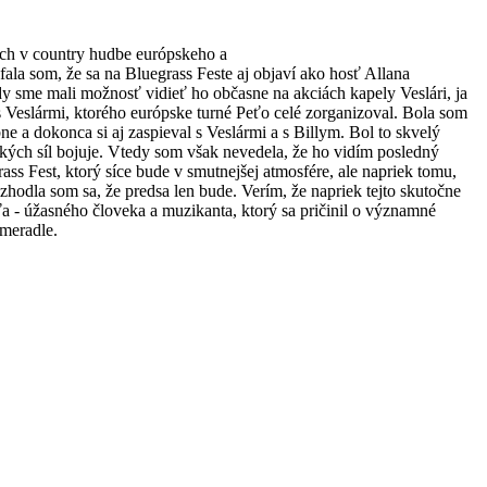
och v country hudbe európskeho a
ala som, že sa na Bluegrass Feste aj objaví ako hosť Allana
edy sme mali možnosť vidieť ho občasne na akciách kapely Veslári, ja
Veslármi, ktorého európske turné Peťo celé zorganizoval. Bola som
bne a dokonca si aj zaspieval s Veslármi a s Billym. Bol to skvelý
šetkých síl bojuje. Vtedy som však nevedela, že ho vidím posledný
ss Fest, ktorý síce bude v smutnejšej atmosfére, ale napriek tomu,
ozhodla som sa, že predsa len bude. Verím, že napriek tejto skutočne
ťa - úžasného človeka a muzikanta, ktorý sa pričinil o významné
 meradle.