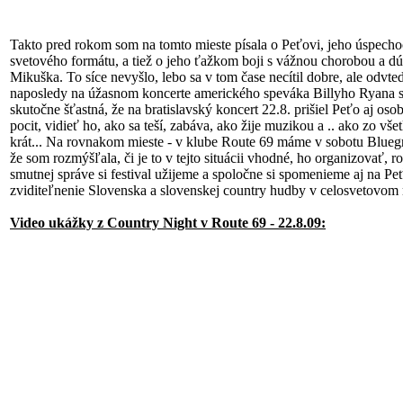
Takto pred rokom som na tomto mieste písala o Peťovi, jeho úspech
svetového formátu, a tiež o jeho ťažkom boji s vážnou chorobou a dúf
Mikuška. To síce nevyšlo, lebo sa v tom čase necítil dobre, ale odvt
naposledy na úžasnom koncerte amerického speváka Billyho Ryana s 
skutočne šťastná, že na bratislavský koncert 22.8. prišiel Peťo aj oso
pocit, vidieť ho, ako sa teší, zabáva, ako žije muzikou a .. ako zo v
krát... Na rovnakom mieste - v klube Route 69 máme v sobotu Bluegra
že som rozmýšľala, či je to v tejto situácii vhodné, ho organizovať, r
smutnej správe si festival užijeme a spoločne si spomenieme aj na Pe
zviditeľnenie Slovenska a slovenskej country hudby v celosvetovom
Video ukážky z Country Night v Route 69 - 22.8.09: