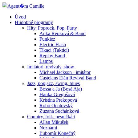
Úvod
Hudobné programy
Hity, Poprock, Pop, Party
Anka Repková & Band
Funkiez
Electric Flash
Tikaci (Taktici)
Replay Band
Lamps
Imitátori, revivaly, show
Michael Jackson - imitátor
Castelans Elán Revival Band
Jazz, popjazz, swing, blues
Bossa a Ja (Bosá Aja)
Hanka Gregušová
Kristína Prekopová
Robo Opatovský
Zuzana Suchánková
Country, folk, pesničkári
Allan Mikušek
Neznámi
Ľubomír Konečný