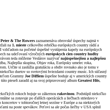
m
Peter & The Rowers
zaznamenáva obrovské úspechy najmä v
ržali na
1. mieste
celkového rebríčka európskych country rádií a
tiež vzhľadom na početné úspešné vystúpenia kapely na európskych
úspech na udeľovaní výročných
európskych cien country hudby
rávom teda môžeme Veslárov nazývať
najúspešnejšou a najlepšou
adba, Najlepšia skupina, Objav roka, Európsky umelec roka,
rom. Určite si zaslúžia gratuláciu a obdiv rovnako ako je tomu v
niekoľko duetov so svetovými hviezdami country music. Ich súčasný
ržiteľom Grammy
Joe Diffiem
úspešne boduje aj v amerických country
 túto pieseň zaradil aj na svoj pripravovaný album
Greatest Hits
,
ekoľkých rokoch bojuje so zákernou
rakovinou
. Podstúpil niekoľko
tálne sa zotavuje po ďalších operáciách a liečbach striedavo v
 koncertov v tohtoročnej letnej sezóne v Európe a na niektorých
sťami na poste spevákov. Peťovi sa ale počas liečby v USA splnil