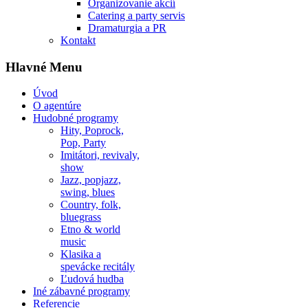
Organizovanie akcií
Catering a party servis
Dramaturgia a PR
Kontakt
Hlavné Menu
Úvod
O agentúre
Hudobné programy
Hity, Poprock,
Pop, Party
Imitátori, revivaly,
show
Jazz, popjazz,
swing, blues
Country, folk,
bluegrass
Etno & world
music
Klasika a
spevácke recitály
Ľudová hudba
Iné zábavné programy
Referencie