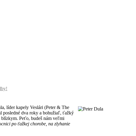
dby!
, líder kapely Veslári (Peter & The
l posledné dva roky a bohužiaľ, ťažký
 a blízkym. Peťo, budeš nám veľmi
ocnici po ťažkej chorobe, na zlyhanie