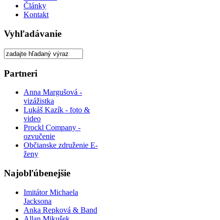
Články
Kontakt
Vyhľadávanie
Partneri
Anna Margušová -
vizážistka
Lukáš Kazík - foto &
video
Prockl Company -
ozvučenie
Občianske združenie E-
ženy
Najobľúbenejšie
Imitátor Michaela
Jacksona
Anka Repková & Band
Allan Mikušek