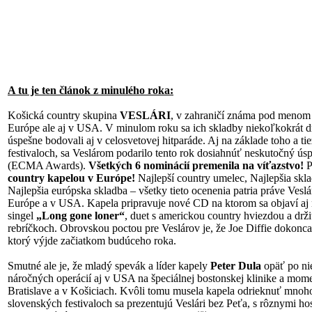
A tu je ten článok z minulého roka:
Košická country skupina
VESLÁRI
, v zahraničí známa pod meno
Európe ale aj v USA. V minulom roku sa ich skladby niekoľkokrát d
úspešne bodovali aj v celosvetovej hitparáde. Aj na základe toho a 
festivaloch, sa Veslárom podarilo tento rok dosiahnúť neskutočný 
(ECMA Awards).
Všetkých 6 nominácií premenila na víťazstvo!
P
country kapelou v Európe!
Najlepší country umelec, Najlepšia skl
Najlepšia európska skladba – všetky tieto ocenenia patria práve Veslá
Európe a v USA. Kapela pripravuje nové CD na ktorom sa objaví aj 
singel
„Long gone loner“
, duet s americkou country hviezdou a d
rebríčkoch. Obrovskou poctou pre Veslárov je, že Joe Diffie dokonca
ktorý výjde začiatkom budúceho roka.
Smutné ale je, že mladý spevák a líder kapely
Peter Dula
opäť po ni
náročných operácií aj v USA na špeciálnej bostonskej klinike a momen
Bratislave a v Košiciach. Kvôli tomu musela kapela odrieknuť mnoho
slovenských festivaloch sa prezentujú Veslári bez Peťa, s rôznymi ho