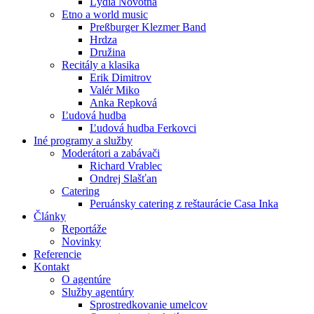
Lýdia Novotná
Etno a world music
Preßburger Klezmer Band
Hrdza
Družina
Recitály a klasika
Erik Dimitrov
Valér Miko
Anka Repková
Ľudová hudba
Ľudová hudba Ferkovci
Iné programy a služby
Moderátori a zabávači
Richard Vrablec
Ondrej Slašťan
Catering
Peruánsky catering z reštaurácie Casa Inka
Články
Reportáže
Novinky
Referencie
Kontakt
O agentúre
Služby agentúry
Sprostredkovanie umelcov