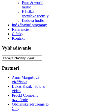
Etno & world
music
Klasika a
spevácke recitály
Ľudová hudba
Iné zábavné programy
Referencie
Články
Kontakt
Vyhľadávanie
Partneri
Anna Margušová -
vizážistka
Lukáš Kazík - foto &
video
Prockl Company -
ozvučenie
Občianske združenie E-
ženy