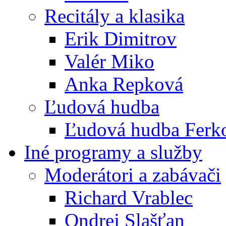
Recitály a klasika
Erik Dimitrov
Valér Miko
Anka Repková
Ľudová hudba
Ľudová hudba Ferk
Iné programy a služby
Moderátori a zabávači
Richard Vrablec
Ondrej Slašťan