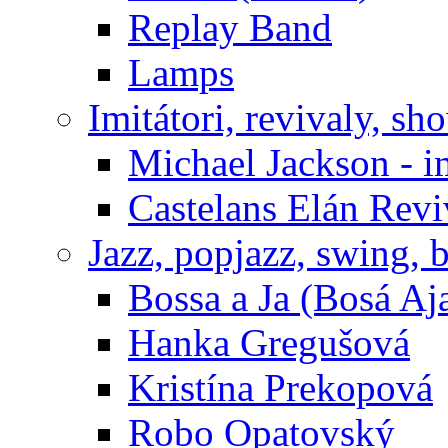
Replay Band
Lamps
Imitátori, revivaly, sh
Michael Jackson - i
Castelans Elán Rev
Jazz, popjazz, swing, 
Bossa a Ja (Bosá Aj
Hanka Gregušová
Kristína Prekopová
Robo Opatovský