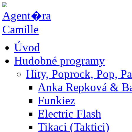
Úvod
Hudobné programy
Hity, Poprock, Pop, Pa
Anka Repková & B
Funkiez
Electric Flash
Tikaci (Taktici)