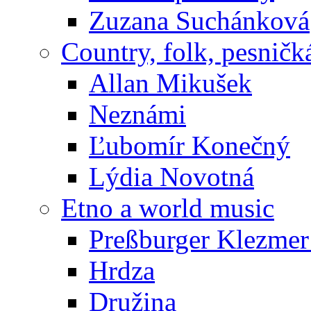
Zuzana Suchánková
Country, folk, pesničk
Allan Mikušek
Neznámi
Ľubomír Konečný
Lýdia Novotná
Etno a world music
Preßburger Klezme
Hrdza
Družina