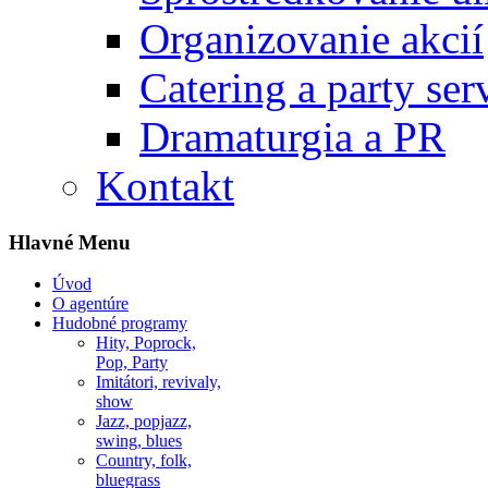
Organizovanie akcií
Catering a party ser
Dramaturgia a PR
Kontakt
Hlavné Menu
Úvod
O agentúre
Hudobné programy
Hity, Poprock,
Pop, Party
Imitátori, revivaly,
show
Jazz, popjazz,
swing, blues
Country, folk,
bluegrass