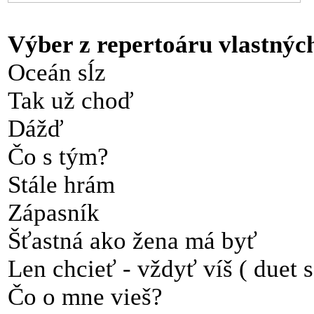
Výber z repertoáru vlastných
Oceán sĺz
Tak už choď
Dážď
Čo s tým?
Stále hrám
Zápasník
Šťastná ako žena má byť
Len chcieť - vždyť víš ( duet
Čo o mne vieš?