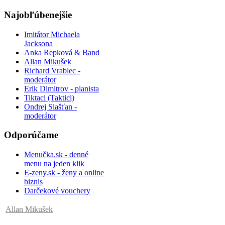
Najobľúbenejšie
Imitátor Michaela
Jacksona
Anka Repková & Band
Allan Mikušek
Richard Vrablec -
moderátor
Erik Dimitrov - pianista
Tiktaci (Taktici)
Ondrej Slašťan -
moderátor
Odporúčame
Menučka.sk - denné
menu na jeden klik
E-zeny.sk - ženy a online
biznis
Darčekové vouchery
Allan Mikušek