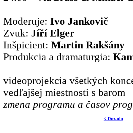
Moderuje:
Ivo Jankovič
Zvuk:
Jíří Elger
Inšpicient:
Martin Rakšány
Produkcia a dramaturgia:
Kam
videoprojekcia všetkých konc
vedľajšej miestnosti s barom
zmena programu a časov pro
< Dozadu