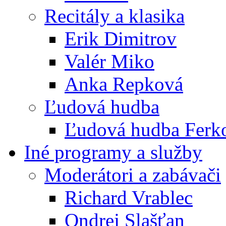
Recitály a klasika
Erik Dimitrov
Valér Miko
Anka Repková
Ľudová hudba
Ľudová hudba Ferk
Iné programy a služby
Moderátori a zabávači
Richard Vrablec
Ondrej Slašťan