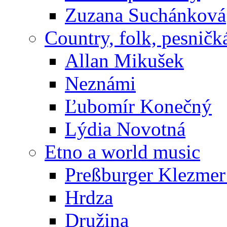
Zuzana Suchánková
Country, folk, pesničk
Allan Mikušek
Neznámi
Ľubomír Konečný
Lýdia Novotná
Etno a world music
Preßburger Klezme
Hrdza
Družina