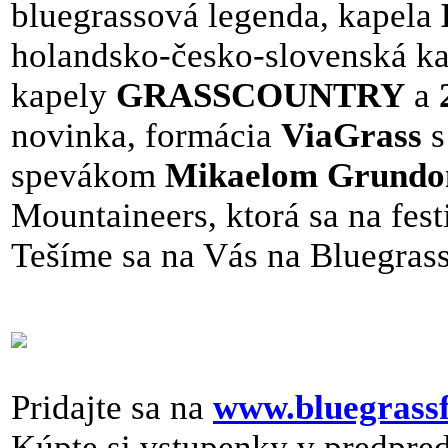
bluegrassová legenda, kapela
holandsko-česko-slovenská k
kapely
GRASSCOUNTRY
a
novinka, formácia
ViaGrass
s
spevákom
Mikaelom Grund
Mountaineers, ktorá sa na fest
Tešíme sa na Vás na Bluegrass
Pridajte sa na
www.bluegrassf
Kúpte si vstupenky v predpre