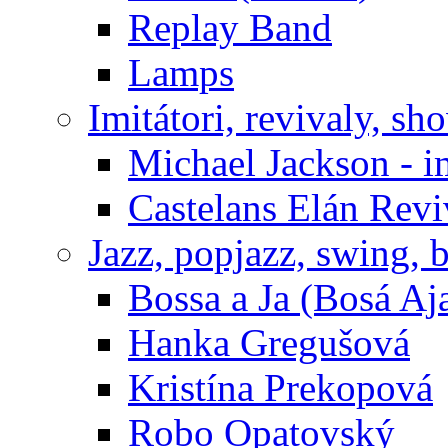
Replay Band
Lamps
Imitátori, revivaly, sh
Michael Jackson - i
Castelans Elán Rev
Jazz, popjazz, swing, 
Bossa a Ja (Bosá Aj
Hanka Gregušová
Kristína Prekopová
Robo Opatovský