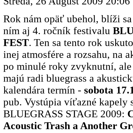
Streda, 26 August 2009 20:06
Rok nám opäť ubehol, blíži sa
ním aj 4. ročník festivalu
BL
FEST
. Ten sa tento rok uskut
inej atmosfére a rozsahu, na a
po minulé roky zvyknutní, ale 
majú radi bluegrass a akustick
kalendára termín -
sobota 17.
pub. Vystúpia víťazné kapely 
BLUEGRASS STAGE 2009:
C
Acoustic Trash a Another G