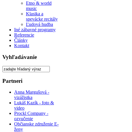
Etno & world
music
Klasika a
spevácke recitály
Ľudová hudba
Iné zábavné programy
Referencie
Články
Kontakt
Vyhľadávanie
Partneri
Anna Margušová -
vizážistka
Lukáš Kazík - foto &
video
Prockl Company -
ozvučenie
Občianske združenie E-
ženy