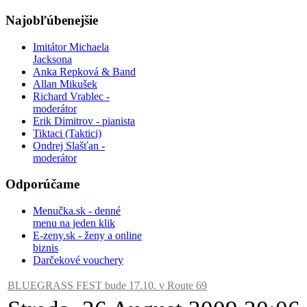
Najobľúbenejšie
Imitátor Michaela
Jacksona
Anka Repková & Band
Allan Mikušek
Richard Vrablec -
moderátor
Erik Dimitrov - pianista
Tiktaci (Taktici)
Ondrej Slašťan -
moderátor
Odporúčame
Menučka.sk - denné
menu na jeden klik
E-zeny.sk - ženy a online
biznis
Darčekové vouchery
BLUEGRASS FEST bude 17.10. v Route 69