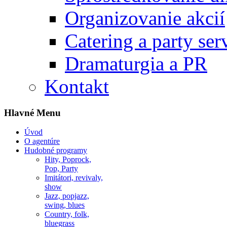
Organizovanie akcií
Catering a party ser
Dramaturgia a PR
Kontakt
Hlavné Menu
Úvod
O agentúre
Hudobné programy
Hity, Poprock,
Pop, Party
Imitátori, revivaly,
show
Jazz, popjazz,
swing, blues
Country, folk,
bluegrass