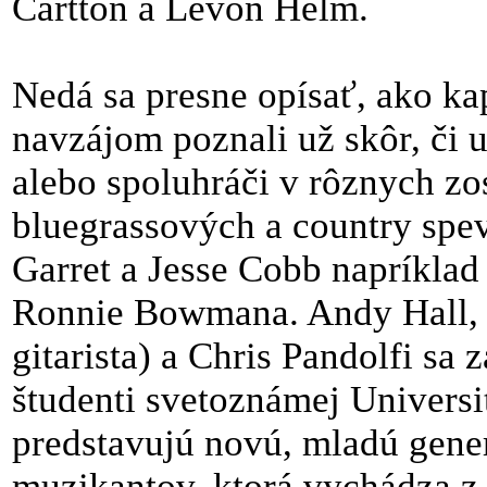
Cartton a Levon Helm.
Nedá sa presne opísať, ako ka
navzájom poznali už skôr, či u
alebo spoluhráči v rôznych zo
bluegrassových a country spe
Garret a Jesse Cobb napríklad
Ronnie Bowmana. Andy Hall, 
gitarista) a Chris Pandolfi sa 
študenti svetoznámej Universi
predstavujú novú, mladú gene
muzikantov, ktorá vychádza z t