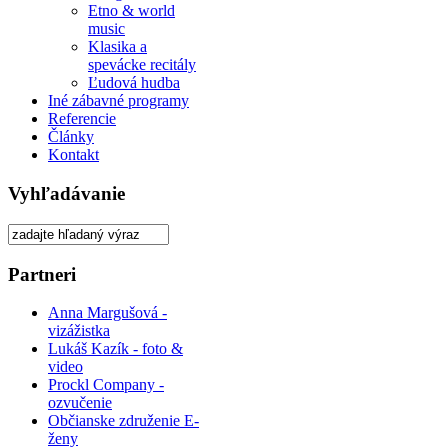
Etno & world
music
Klasika a
spevácke recitály
Ľudová hudba
Iné zábavné programy
Referencie
Články
Kontakt
Vyhľadávanie
Partneri
Anna Margušová -
vizážistka
Lukáš Kazík - foto &
video
Prockl Company -
ozvučenie
Občianske združenie E-
ženy