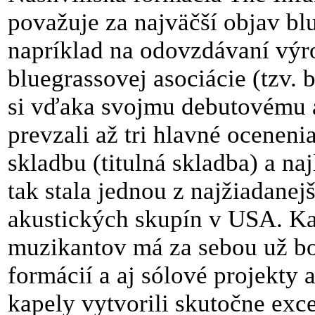
považuje za najväčší objav bl
napríklad na odovzdávaní výr
bluegrassovej asociácie (tzv.
si vďaka svojmu debutovému
prevzali až tri hlavné oceneni
skladbu (titulná skladba) a na
tak stala jednou z najžiadane
akustických skupín v USA. Ka
muzikantov má za sebou už bo
formácií a aj sólové projekty a
kapely vytvorili skutočne exce