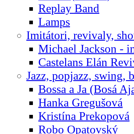
Replay Band
Lamps
Imitátori, revivaly, sh
Michael Jackson - i
Castelans Elán Rev
Jazz, popjazz, swing, 
Bossa a Ja (Bosá Aj
Hanka Gregušová
Kristína Prekopová
Robo Opatovský