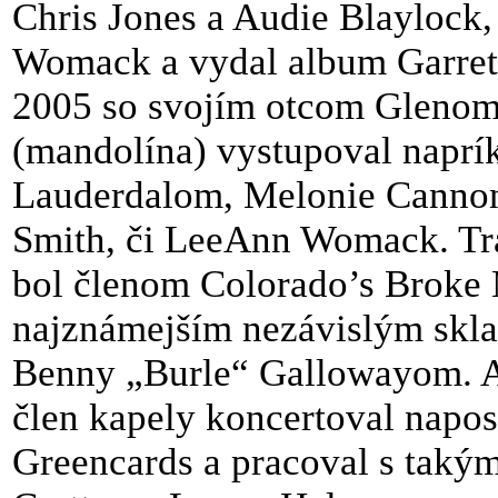
Chris Jones a Audie Blaylock
Womack a vydal album Garret
2005 so svojím otcom Glenom
(mandolína) vystupoval naprí
Lauderdalom, Melonie Cannon,
Smith, či LeeAnn Womack. Tra
bol členom Colorado’s Broke 
najznámejším nezávislým skla
Benny „Burle“ Gallowayom. An
člen kapely koncertoval napo
Greencards a pracoval s taký