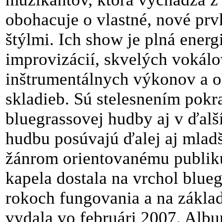
obohacuje o vlastné, nové prv
štýlmi. Ich show je plná energi
improvizácií, skvelých vokálo
inštrumentálnych výkonov a o
skladieb. Sú stelesnením pokra
bluegrassovej hudby aj v ďalš
hudbu posúvajú ďalej aj mla
žánrom orientovanému publiku.
kapela dostala na vrchol blue
rokoch fungovania a na zákla
vydala vo februári 2007. Albu