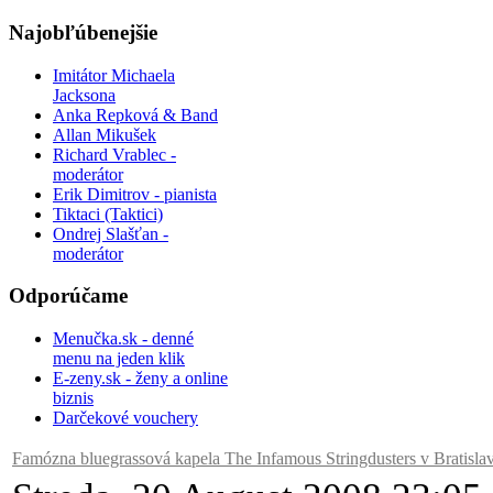
Najobľúbenejšie
Imitátor Michaela
Jacksona
Anka Repková & Band
Allan Mikušek
Richard Vrablec -
moderátor
Erik Dimitrov - pianista
Tiktaci (Taktici)
Ondrej Slašťan -
moderátor
Odporúčame
Menučka.sk - denné
menu na jeden klik
E-zeny.sk - ženy a online
biznis
Darčekové vouchery
Famózna bluegrassová kapela The Infamous Stringdusters v Bratisla