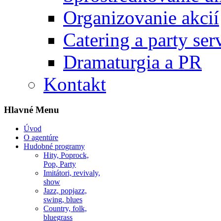
Organizovanie akcií
Catering a party ser
Dramaturgia a PR
Kontakt
Hlavné Menu
Úvod
O agentúre
Hudobné programy
Hity, Poprock,
Pop, Party
Imitátori, revivaly,
show
Jazz, popjazz,
swing, blues
Country, folk,
bluegrass