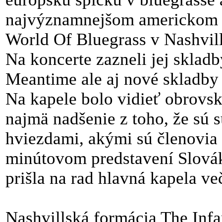
najvýznamnejšom americkom b
World Of Bluegrass v Nashvill
Na koncerte zazneli jej sklad
Meantime ale aj nové skladby
Na kapele bolo vidieť obrovskú
najmä nadšenie z toho, že sú 
hviezdami, akými sú členovia 
minútovom predstavení Slovák
prišla na rad hlavná kapela ve
Nashvillská formácia The Inf