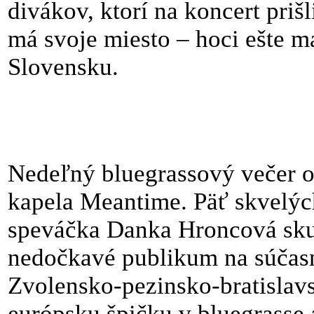
divákov, ktorí na koncert priš
má svoje miesto – hoci ešte ma
Slovensku.
Nedeľný bluegrassový večer o
kapela Meantime. Päť skvelých
speváčka Danka Hroncová skut
nedočkavé publikum na súčas
Zvolensko-pezinsko-bratislavs
európsku špičku v bluegrasse 