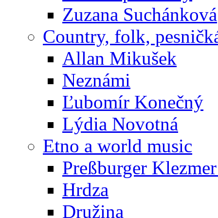
Zuzana Suchánková
Country, folk, pesničk
Allan Mikušek
Neznámi
Ľubomír Konečný
Lýdia Novotná
Etno a world music
Preßburger Klezme
Hrdza
Družina