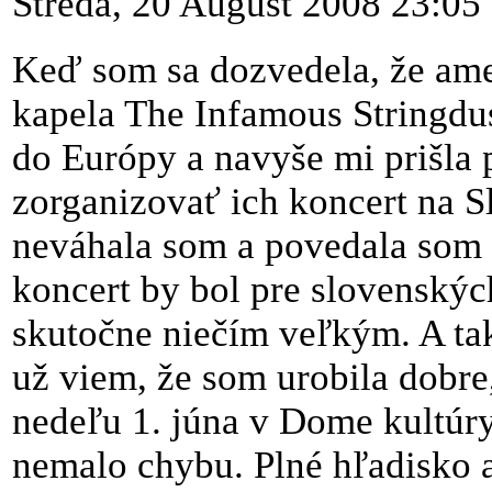
Streda, 20 August 2008 23:05
Keď som sa dozvedela, že am
kapela The Infamous Stringdus
do Európy a navyše mi prišla
zorganizovať ich koncert na S
neváhala som a povedala som s
koncert by bol pre slovenskýc
skutočne niečím veľkým. A tak
už viem, že som urobila dobre,
nedeľu 1. júna v Dome kultúry
nemalo chybu. Plné hľadisko a