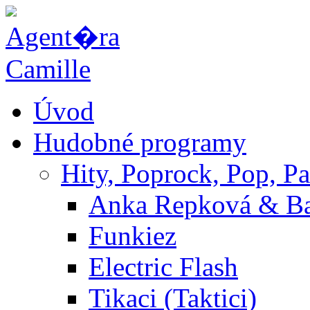
Úvod
Hudobné programy
Hity, Poprock, Pop, Pa
Anka Repková & B
Funkiez
Electric Flash
Tikaci (Taktici)