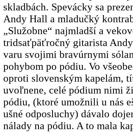
skladbách. Spevácky sa preze
Andy Hall a mladučký kontrab
„Služobne“ najmladší a vekovo
tridsaťpäťročný gitarista And
varu svojimi bravúrnymi sólam
pohybom po pódiu. Vo všeobe
oproti slovenským kapelám, tí
uvoľnene, celé pódium nimi ži
pódiu, (ktoré umožnili u nás 
ušné odposluchy) dávalo doje
nálady na pódiu. A to mala ka