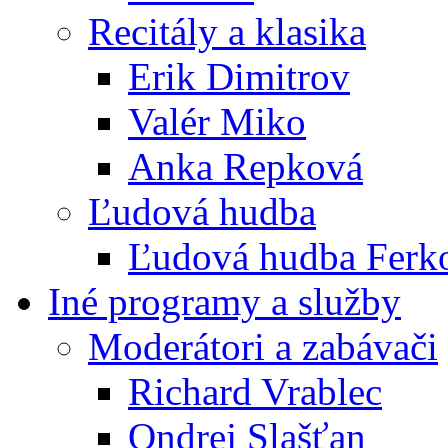
Recitály a klasika
Erik Dimitrov
Valér Miko
Anka Repková
Ľudová hudba
Ľudová hudba Ferk
Iné programy a služby
Moderátori a zabávači
Richard Vrablec
Ondrej Slašťan