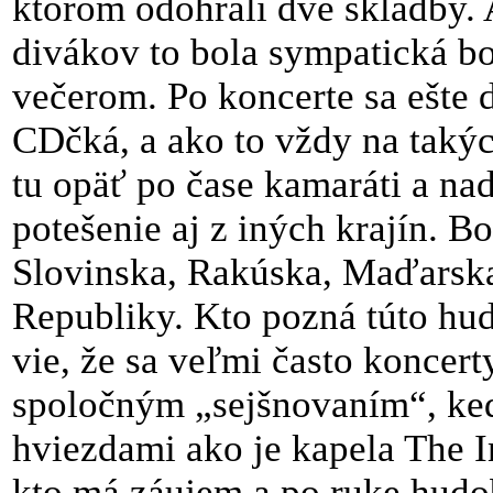
ktorom odohrali dve skladby. 
divákov to bola sympatická 
večerom. Po koncerte sa ešte 
CDčká, a ako to vždy na takých
tu opäť po čase kamaráti a na
potešenie aj z iných krajín. Bo
Slovinska, Rakúska, Maďarska
Republiky. Kto pozná túto hu
vie, že sa veľmi často koncert
spoločným „sejšnovaním“, ked
hviezdami ako je kapela The I
kto má záujem a po ruke hudo